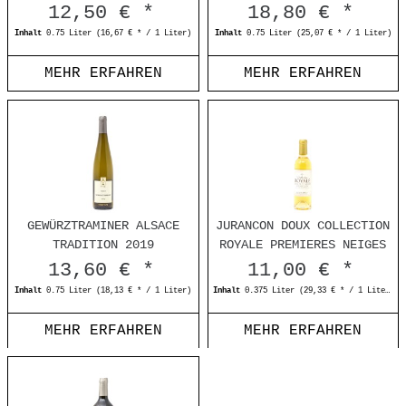
12,50 € *
18,80 € *
Inhalt
0.75 Liter
(16,67 € * / 1 Liter)
Inhalt
0.75 Liter
(25,07 € * / 1 Liter)
MEHR ERFAHREN
MEHR ERFAHREN
GEWÜRZTRAMINER ALSACE
JURANCON DOUX COLLECTION
TRADITION 2019
ROYALE PREMIERES NEIGES
2014 37,5CL
13,60 € *
11,00 € *
Inhalt
0.75 Liter
(18,13 € * / 1 Liter)
Inhalt
0.375 Liter
(29,33 € * / 1 Liter)
MEHR ERFAHREN
MEHR ERFAHREN