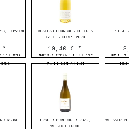
23, DOMAINE
CHATEAU MOURGUES DU GRÉS
RIESLI
GALETS DORÉS 2020
 *
10,40 € *
8
€ * / 1 Liter)
Inhalt
0.75 Liter
(13,87 € * / 1 Liter)
Inhalt
0.75 
HREN
MEHR ERFAHREN
MEH
NDERCUVÉE
GRAUER BURGUNDER 2022,
WEISSER BU
WEINGUT GRÖHL