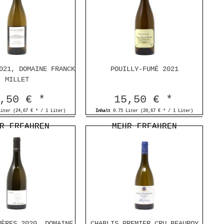
021, DOMAINE FRANCK
POUILLY-FUMÉ 2021
MILLET
,50 € *
15,50 € *
Liter
(24,67 € * / 1 Liter)
Inhalt
0.75 Liter
(20,67 € * / 1 Liter)
R ERFAHREN
MEHR ERFAHREN
MÈRES 2020, DOMAINE
CHABLIS PREMIER CRU BEAUROY