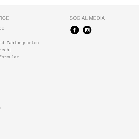
ICE
SOCIAL MEDIA
tz
nd Zahlungsarten
recht
formular
G