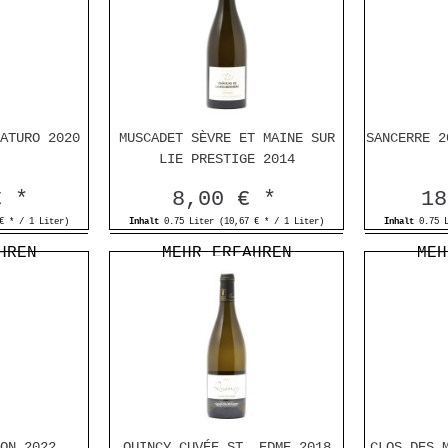
ATURO 2020
MUSCADET SÈVRE ET MAINE SUR
SANCERRE 2
LIE PRESTIGE 2014
€ *
8,00 € *
18
€ * / 1 Liter)
Inhalt
0.75 Liter
(10,67 € * / 1 Liter)
Inhalt
0.75 
HREN
MEHR ERFAHREN
MEH
ON 2022
QUINCY CUVÉE ST. EDME 2018
CLOS DES 