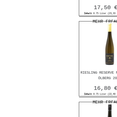
Weingut Potzinger
17,50 
Weingut Prechtl
Weingut Toni Hartl
Inhalt
0.75 Liter
(23,33 
Weingut Waldschütz
MEHR ERFA
Yvon et Pascal Tabordet
RIESLING RESERVE 
ÖLBERG 20
16,80 
Inhalt
0.75 Liter
(22,40 
MEHR ERFA