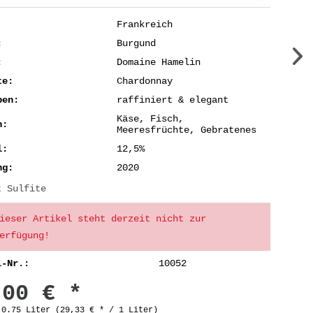
Frankreich
:
Burgund
:
Domaine Hamelin
te:
Chardonnay
ben:
raffiniert & elegant
Käse, Fisch,
n:
Meeresfrüchte, Gebratenes
l:
12,5%
ng:
2020
t Sulfite
ieser Artikel steht derzeit nicht zur
erfügung!
l-Nr.:
10052
,00 € *
:
0.75 Liter (29,33 € * / 1 Liter)