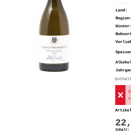
Land:
Region
Winzer
Rebsor
Vorlie
Speise
Alkoho
Jahrga
Enthäl
D
V
Artike
22
Inhalt