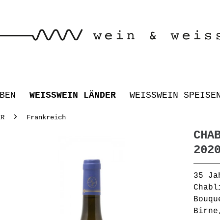
BEN
WEISSWEIN LÄNDER
WEISSWEIN SPEISE
ER
Frankreich
CHA
202
35 Ja
Chabl
Bouqu
Birne