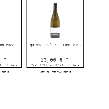
ON 2022
QUINCY CUVÉE ST. EDME 2018
€ *
13,00 € *
€ * / 1 Liter)
Inhalt
0.75 Liter
(17,33 € * / 1 Liter)
HREN
MEHR ERFAHREN