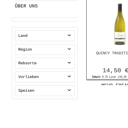
ÜBER UNS
Land
Frankreich
Region
QUINCY TRADITI
Loire
Rebsorte
14,50 
Sauvignon Blanc
Vorlieben
Inhalt
0.75 Liter
(19,33 
MEHR ERFA
leicht & frisch
Speisen
raffiniert & elegant
Fisch
komplex & intensiv
Meeresfrüchte
Asiatisches
Ziegenkäse