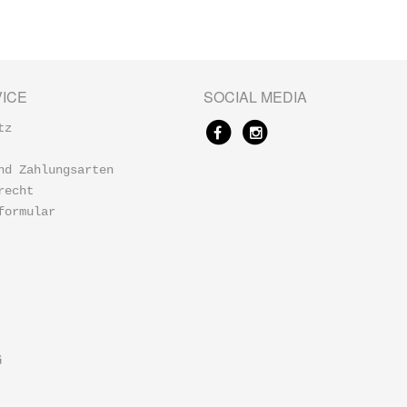
ICE
SOCIAL MEDIA
tz
nd Zahlungsarten
recht
formular
G